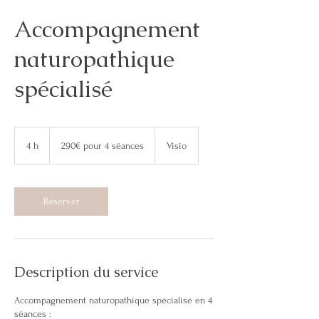
Accompagnement
naturopathique
spécialisé
290€
pour
4 h
4
290€ pour 4 séances
Visio
4
séances
h
Réserver
Description du service
Accompagnement naturopathique spécialisé en 4
séances :