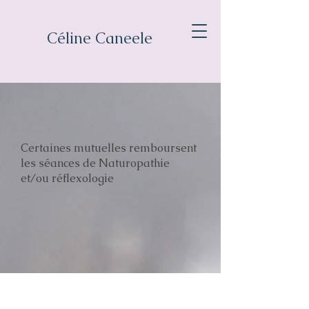
Céline Caneele
Certaines mutuelles remboursent
les séances de Naturopathie
et/ou réflexologie