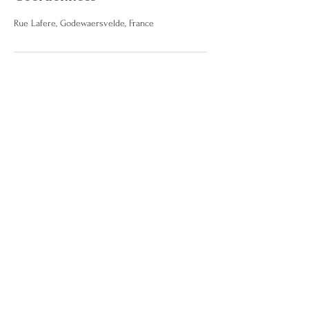
Rue Lafere, Godewaersvelde, France
* La naturopathie ne fait pas de diagnostic, ne se
substitue pas à un traitement médical
@2021 by Céline Caneele
Politiques de cookies