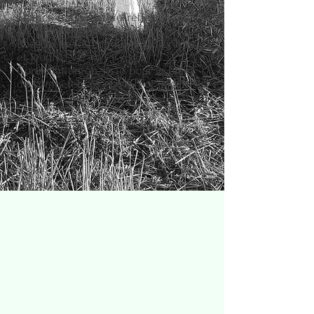
Séance naturopathie/réflexologie
au cabinet paramédical de
Boeschèpe les Lundis et Mercredis
et Jeudis.
Consultation en visio pour le bilan
de compétences et MBTI et ikigai.